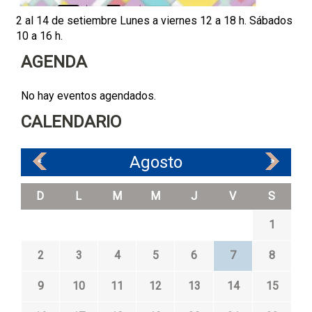
2 al 14 de setiembre Lunes a viernes 12 a 18 h. Sábados
10 a 16 h.
AGENDA
No hay eventos agendados.
CALENDARIO
Agosto
«
»
D
L
M
M
J
V
S
1
2
3
4
5
6
7
8
9
10
11
12
13
14
15