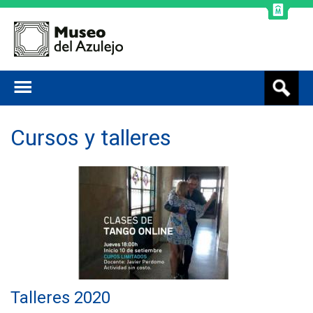
Jump to navigation
B
u
s
c
Cursos y talleres
a
r
Talleres 2020