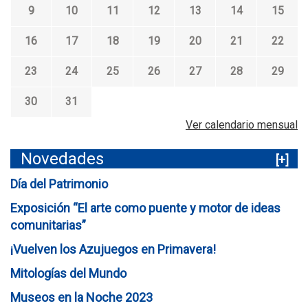
9
10
11
12
13
14
15
16
17
18
19
20
21
22
23
24
25
26
27
28
29
30
31
Ver calendario mensual
Novedades
[+]
Día del Patrimonio
Exposición “El arte como puente y motor de ideas
comunitarias”
¡Vuelven los Azujuegos en Primavera!
Mitologías del Mundo
Museos en la Noche 2023